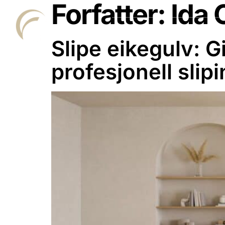
Forfatter:
Ida 
HJEM
TJENESTER
Slipe eikegulv: Gi
profesjonell slipi