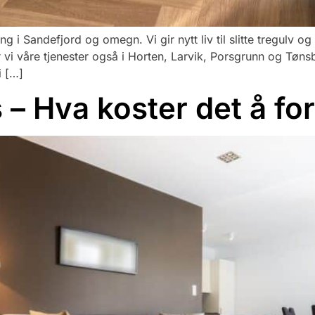
ing i Sandefjord og omegn. Vi gir nytt liv til slitte tregulv 
vi våre tjenester også i Horten, Larvik, Porsgrunn og Tønsb
i […]
s – Hva koster det å fo