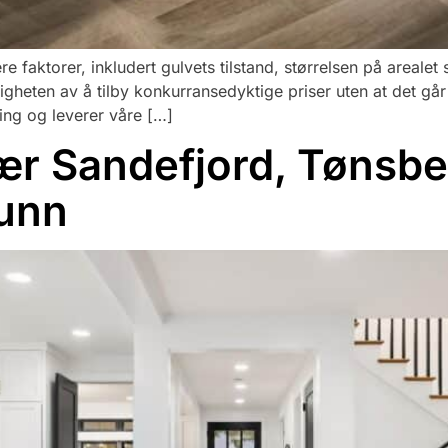
ere faktorer, inkludert gulvets tilstand, størrelsen på areale
tigheten av å tilby konkurransedyktige priser uten at det går
ring og leverer våre […]
nær Sandefjord, Tønsbe
runn