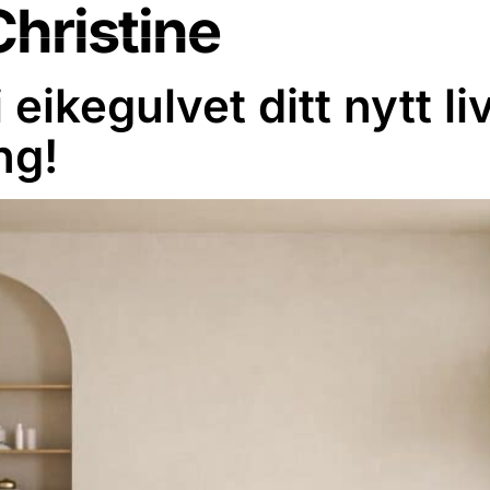
Christine
OM OSS
REFERANSER
KONTAKT
 eikegulvet ditt nytt l
ng!