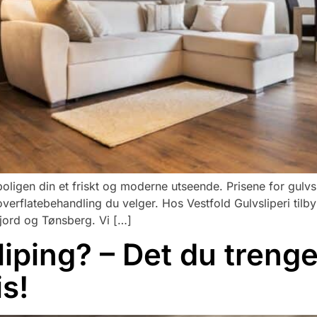
boligen din et friskt og moderne utseende. Prisene for gulvs
overflatebehandling du velger. Hos Vestfold Gulvsliperi tilbyr
fjord og Tønsberg. Vi […]
iping? – Det du trenge
is!