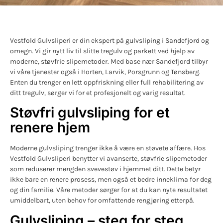
Vestfold Gulvsliperi er din ekspert på gulvsliping i Sandefjord og
omegn. Vi gir nytt liv til slitte tregulv og parkett ved hjelp av
moderne, støvfrie slipemetoder. Med base nær Sandefjord tilbyr
vi våre tjenester også i Horten, Larvik, Porsgrunn og Tønsberg.
Enten du trenger en lett oppfriskning eller full rehabilitering av
ditt tregulv, sørger vi for et profesjonelt og varig resultat.
Støvfri gulvsliping for et
renere hjem
Moderne gulvsliping trenger ikke å være en støvete affære. Hos
Vestfold Gulvsliperi benytter vi avanserte, støvfrie slipemetoder
som reduserer mengden svevestøv i hjemmet ditt. Dette betyr
ikke bare en renere prosess, men også et bedre inneklima for deg
og din familie. Våre metoder sørger for at du kan nyte resultatet
umiddelbart, uten behov for omfattende rengjøring etterpå.
Gulvsliping – steg for steg