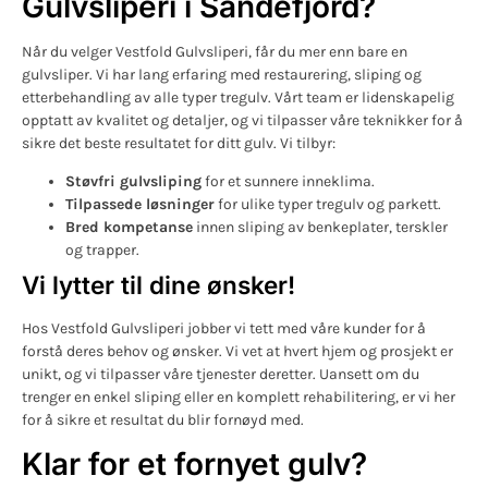
Gulvsliperi i Sandefjord?
Når du velger Vestfold Gulvsliperi, får du mer enn bare en
gulvsliper. Vi har lang erfaring med restaurering, sliping og
etterbehandling av alle typer tregulv. Vårt team er lidenskapelig
opptatt av kvalitet og detaljer, og vi tilpasser våre teknikker for å
sikre det beste resultatet for ditt gulv. Vi tilbyr:
Støvfri gulvsliping
for et sunnere inneklima.
Tilpassede løsninger
for ulike typer tregulv og parkett.
Bred kompetanse
innen sliping av benkeplater, terskler
og trapper.
Vi lytter til dine ønsker!
Hos Vestfold Gulvsliperi jobber vi tett med våre kunder for å
forstå deres behov og ønsker. Vi vet at hvert hjem og prosjekt er
unikt, og vi tilpasser våre tjenester deretter. Uansett om du
trenger en enkel sliping eller en komplett rehabilitering, er vi her
for å sikre et resultat du blir fornøyd med.
Klar for et fornyet gulv?