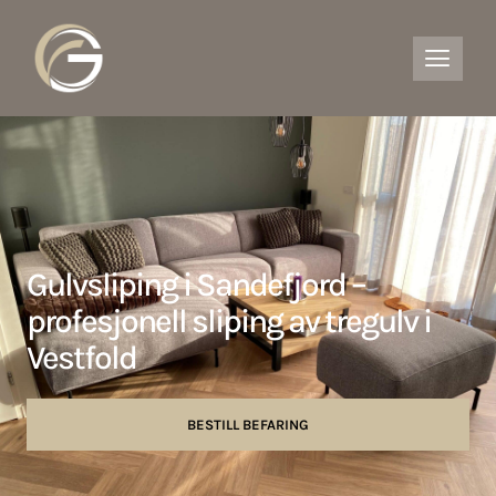
Gulvsliping i Sandefjord –
profesjonell sliping av tregulv i
Vestfold
BESTILL BEFARING