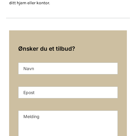
ditt hjem eller kontor.
Ønsker du et tilbud?
Navn
*
E-
post
*
Melding
*