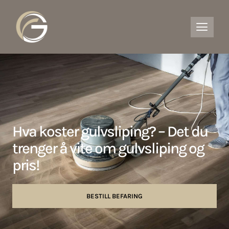
Hva koster gulvsliping? – Det du
trenger å vite om gulvsliping og
pris!
BESTILL BEFARING