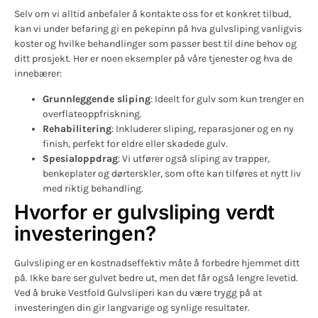
Selv om vi alltid anbefaler å kontakte oss for et konkret tilbud,
kan vi under befaring gi en pekepinn på hva gulvsliping vanligvis
koster og hvilke behandlinger som passer best til dine behov og
ditt prosjekt. Her er noen eksempler på våre tjenester og hva de
innebærer:
Grunnleggende sliping
: Ideelt for gulv som kun trenger en
overflateoppfriskning.
Rehabilitering
: Inkluderer sliping, reparasjoner og en ny
finish, perfekt for eldre eller skadede gulv.
Spesialoppdrag
: Vi utfører også sliping av trapper,
benkeplater og dørterskler, som ofte kan tilføres et nytt liv
med riktig behandling.
Hvorfor er gulvsliping verdt
investeringen?
Gulvsliping er en kostnadseffektiv måte å forbedre hjemmet ditt
på. Ikke bare ser gulvet bedre ut, men det får også lengre levetid.
Ved å bruke Vestfold Gulvsliperi kan du være trygg på at
investeringen din gir langvarige og synlige resultater.